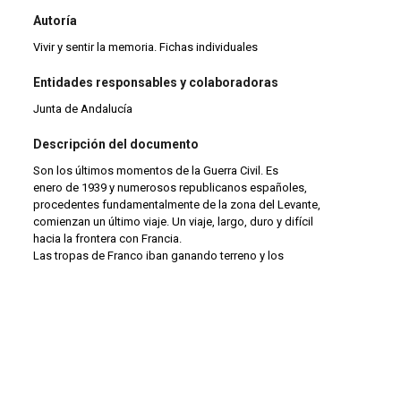
Autoría
Vivir y sentir la memoria. Fichas individuales
Entidades responsables y colaboradoras
Junta de Andalucía
Descripción del documento
Son los últimos momentos de la Guerra Civil. Es
enero de 1939 y numerosos republicanos españoles,
procedentes fundamentalmente de la zona del Levante,
comienzan un último viaje. Un viaje, largo, duro y difícil
hacia la frontera con Francia.
Las tropas de Franco iban ganando terreno y los
republicanos huían ante las posibilidad de ser
represaliados.
Cuando logran cruzar la frontera son llevados a
playas donde se les encierra tras unas alambradas.
Temáticas
Exilio republicano