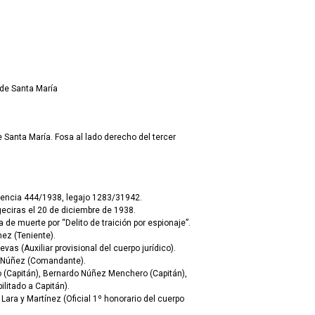
 de Santa María
 Santa María. Fosa al lado derecho del tercer
gencia 444/1938, legajo 1283/31942.
eciras el 20 de diciembre de 1938.
de muerte por “Delito de traición por espionaje”.
ez (Teniente).
as (Auxiliar provisional del cuerpo jurídico).
o Núñez (Comandante).
o (Capitán), Bernardo Núñez Menchero (Capitán),
ilitado a Capitán).
ara y Martínez (Oficial 1º honorario del cuerpo