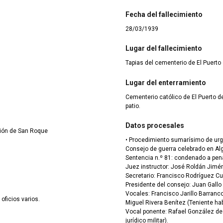
Fecha del fallecimiento
28/03/1939
Lugar del fallecimiento
Tapias del cementerio de El Puerto
Lugar del enterramiento
Cementerio católico de El Puerto de
patio.
Datos procesales
ión de San Roque
• Procedimiento sumarísimo de ur
Consejo de guerra celebrado en Alg
Sentencia n.º 81: condenado a pena 
Juez instructor: José Roldán Jimén
Secretario: Francisco Rodríguez Cuev
Presidente del consejo: Juan Gall
Vocales: Francisco Jarillo Barranc
oficios varios.
Miguel Rivera Benítez (Teniente hab
Vocal ponente: Rafael González de L
jurídico militar).