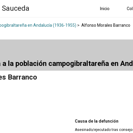
a Sauceda
Inicio
Col
mpogibraltareña en Andalucía (1936-1955)
>
Alfonso Morales Barranco
a a la población campogibraltareña en An
es Barranco
Causa de la defunción
Asesinado/ejecutado tras consejo