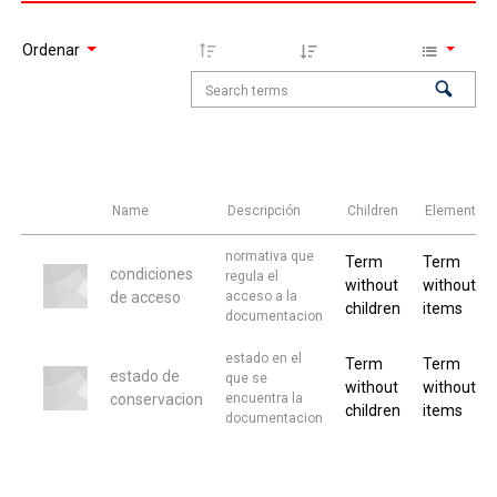
Ordenar
Name
Descripción
Children
Elementos
normativa que
Term
Term
condiciones
regula el
without
without
de acceso
acceso a la
children
items
documentacion
estado en el
Term
Term
estado de
que se
without
without
conservacion
encuentra la
children
items
documentacion